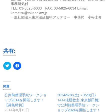
事務所気付
TEL: 03-5825-6033 FAX: 03-5825-6034 E-mail:
komatsu@takanolaw.jp
一般社団法人東京法廷技術アカデミー 事務局 小松圭介
共有:
ク
Facebook
リ
で
ッ
共
ク
有
し
す
て
る
Twitter
に
関連
で
は
共
ク
有
リ
公判前整理手続ワークショ
2024/9/28(土)～9/29(日)
(新
ッ
ップ2014を開催します！
TATA法廷教室(東京飯田橋)
し
ク
い
し
【募集締切】
で公判前整理手続ワークシ
ウ
て
2014年8月19日
ョップ2024を開催します！
ィ
く