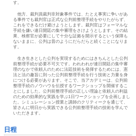
す。
他方、裁判員裁判非対象事件では、たとえ事実に争いがあ
る事件でも裁判官は正式な公判前整理手続をやりたがらず、
これをできるだけ避けようとします。裁判官はフォーマルな
手続を嫌い連日開廷の集中審理をさけようとします。その結
果、検察官が必要にして十分な証拠を開示するという保障も
ないままに、公判は昔のようにだらだらと続くことになりま
す。
生き生きとした公判を実現するためにはきちんとした公判
前整理手続が必要不可欠です。われわれが連日開廷の集中審
理のなかで依頼人のために法廷技術を発揮するためには、憲
法と法の趣旨に則った公判前整理手続を行う技術と力量を身
につける必要があります。そこで、当アカデミーは、公判前
整理手続のノウハウを伝授するワークショップを開催するこ
とにしました。公判前整理手続の正しい理論と依頼人の利益
のための効果的な実践を学ぶ1日ワークショップを企画しまし
た。シミュレーション授業と講師のクリティークを通じて、
皆さんに明日から実践できる公判前整理手続の技術を学んで
いただきます。
日程