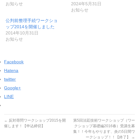
ン
だ
お知らせ
2024年5月31日
ド
さ
ウ
い
お知らせ
で
(新
開
し
公判前整理手続ワークショ
き
い
ま
ウ
ップ2014を開催しました
す)
ィ
2014年10月31日
ン
ド
お知らせ
ウ
で
開
き
ま
Facebook
す)
Hatena
twitter
Google+
LINE
←
反対尋問ワークショップ2015を開
第5回法廷技術ワークショップ（ワー
催します！【申込締切】
クショップ基礎編2016春）受講生募
集！！今年もやります、炎の5日間ワ
ークショップ！！【終了】
→