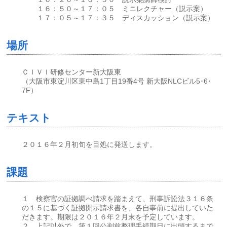
１６：５０～１７：０５ ミニレクチャー（説示案）
１７：０５～１７：３５ ディスカッション（説示案）
場所
ＣＩＶＩ研修センター新大阪東
（大阪市東淀川区東中島1丁目19番4号 新大阪NLCビル5･6･
7F）
テキスト
２０１６年２月初旬を目処に発送します。
課題
１ 検察官の証拠調べ請求を踏まえて、刑事訴訟法３１６条
の１５に基づく証拠開示請求書を、各自事前に提出していた
だきます。期限は２０１６年２月末を予定しています。
２ 上記以外で、第１回公判前整理手続期日に出頭するまで