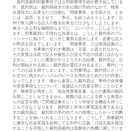
裁判員裁判対象事件では公判前整理手続が肥大化していま
す。裁判所は、裁判員抜きの非公開の手続のなかで、検察・
弁護双方に出来るだけ詳細な「間接事実」を主張させ、とき
には「認否」をさせて、「争点」を絞り込もうとします。公
判で取り調べる証人の数を出来るだけ少なくしようします。
来るべき公判を極限的なまでに「コンパクト」にしようとし
ます。刑事裁判に不慣れな弁護士は、こうした裁判所のプレ
ッシャーに負けて、せっせと書面を提出します。必要な証人
の申請を控えてしまいます。「間接事実」とは情況証拠のこ
とであり、当事者の交わす書面は「主張」と題されながら、
その実質は法廷で証人や被告人が語る予定の供述にほかなり
ません。こうした書面がやりとりされる結果、裁判官は、公
判が開始される前に、裁判員が選任されるまえに、事件につ
いての心証を得てしまいます。公判審理は、裁判官にとって
わずかに残されたパズルのピースを埋めるためだけの作業に
なってしまいます。後から参加した裁判員は、事件の全体像
や背景事情などについて、直接証人の言葉を聞くことができ
ず、検察官が用意した「統合捜査報告書」などの書類の朗読
を聞くことしかできません。複数の証人による様々な角度か
らの証言を聞いて関連証拠をじっくり吟味する機会を持つこ
ともできなくなります。裁判官と対等の事実認定者であるは
ずの裁判員は、裁判官の手の内でその指導にしたがって判断
することを強いられることになります。こうして、刑事裁判
に健全な社会常識を反映して公判中心主義・口頭主義を復活
することを目指した裁判員裁判は形骸化の危機に瀕していま