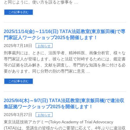
と同じように、使い方を誤ると惨事を …
この記事を読む
2025/11/14(金)～11/16(日) TATA法廷教室(東京飯田橋)で専
門家証人ワークショップ2025を開催します！
2025年7月18日
お知らせ
刑事裁判には、ときに、法医学者、精神科医、画像分析官、様々な
専門家証人が登場します。彼らと法廷で対峙するためには、鑑定書
等の証拠を読み解き、文献を調査し、専門的な知識を身に付ける必
要があります。同じ分野の別の専門家に意見 …
この記事を読む
2025/9/4(木)～9/7(日) TATA法廷教室(東京飯田橋)で違法収
集証拠ワークショップ2025を開催します！
2025年3月27日
お知らせ
東京法廷技術アカデミー(Tokyo Academy of Trial Adovocacy
(TATA))は、受講生の皆様からのご要望に応えて、4年ぶりに違法収