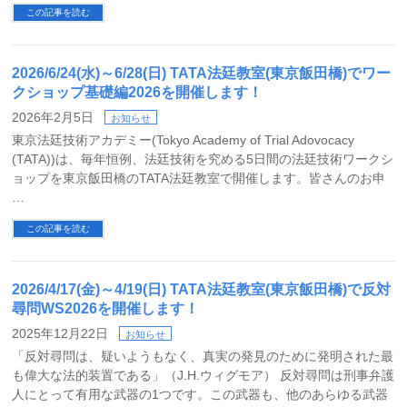
この記事を読む
2026/6/24(水)～6/28(日) TATA法廷教室(東京飯田橋)でワー
クショップ基礎編2026を開催します！
2026年2月5日
お知らせ
東京法廷技術アカデミー(Tokyo Academy of Trial Adovocacy
(TATA))は、毎年恒例、法廷技術を究める5日間の法廷技術ワークシ
ョップを東京飯田橋のTATA法廷教室で開催します。皆さんのお申
…
この記事を読む
2026/4/17(金)～4/19(日) TATA法廷教室(東京飯田橋)で反対
尋問WS2026を開催します！
2025年12月22日
お知らせ
「反対尋問は、疑いようもなく、真実の発見のために発明された最
も偉大な法的装置である」（J.H.ウィグモア） 反対尋問は刑事弁護
人にとって有用な武器の1つです。この武器も、他のあらゆる武器