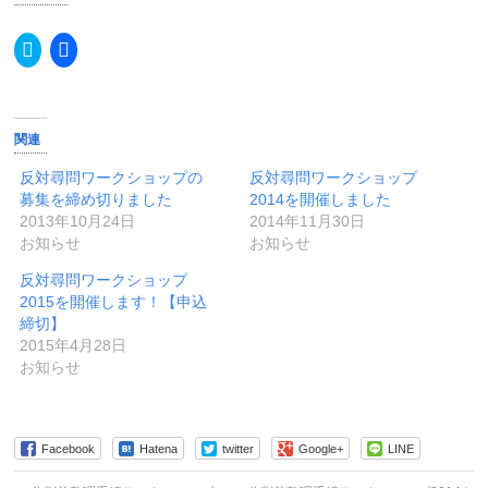
ク
Facebook
リ
で
ッ
共
ク
有
し
す
て
る
Twitter
に
関連
で
は
共
ク
有
リ
反対尋問ワークショップの
反対尋問ワークショップ
(新
ッ
募集を締め切りました
2014を開催しました
し
ク
い
し
2013年10月24日
2014年11月30日
ウ
て
お知らせ
お知らせ
ィ
く
ン
だ
ド
さ
反対尋問ワークショップ
ウ
い
で
(新
2015を開催します！【申込
開
し
締切】
き
い
ま
ウ
2015年4月28日
す)
ィ
お知らせ
ン
ド
ウ
で
開
き
Facebook
Hatena
twitter
Google+
LINE
ま
す)