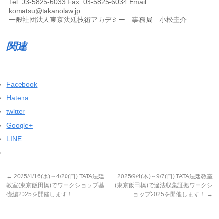
Tel: 03-5825-6033 Fax: 03-5825-6034 Email:
komatsu@takanolaw.jp
一般社団法人東京法廷技術アカデミー 事務局 小松圭介
関連
Facebook
Hatena
twitter
Google+
LINE
←
2025/4/16(水)～4/20(日) TATA法廷
2025/9/4(木)～9/7(日) TATA法廷教室
教室(東京飯田橋)でワークショップ基
(東京飯田橋)で違法収集証拠ワークシ
礎編2025を開催します！
ョップ2025を開催します！
→