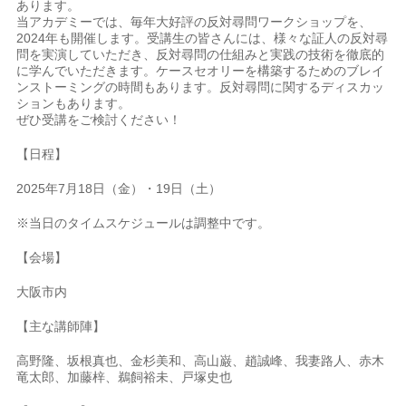
あります。
当アカデミーでは、毎年大好評の反対尋問ワークショップを、
2024年も開催します。受講生の皆さんには、様々な証人の反対尋
問を実演していただき、反対尋問の仕組みと実践の技術を徹底的
に学んでいただきます。ケースセオリーを構築するためのブレイ
ンストーミングの時間もあります。反対尋問に関するディスカッ
ションもあります。
ぜひ受講をご検討ください！
【日程】
2025年7月18日（金）・19日（土）
※当日のタイムスケジュールは調整中です。
【会場】
大阪市内
【主な講師陣】
高野隆、坂根真也、金杉美和、高山巌、趙誠峰、我妻路人、赤木
竜太郎、加藤梓、鵜飼裕未、戸塚史也