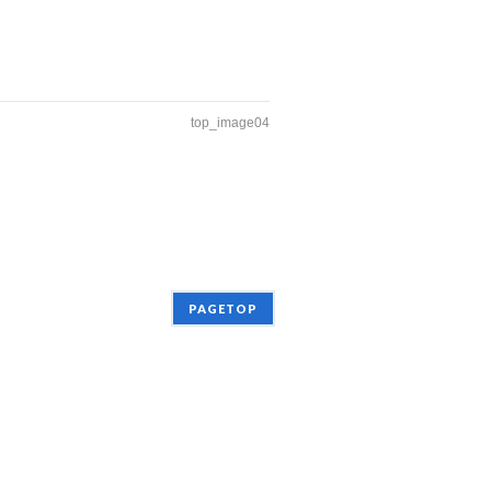
top_image04
PAGETOP