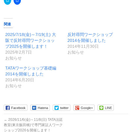
リ
で
ッ
共
ク
有
し
す
て
る
Twitter
に
関連
で
は
共
ク
有
リ
2025/7/18(金)～7/19(土) 大
反対尋問ワークショップ
(新
ッ
阪で反対尋問ワークショッ
2014を開催しました
し
ク
い
し
プ2025を開催します！
2014年11月30日
ウ
て
2025年2月7日
お知らせ
ィ
く
ン
だ
お知らせ
ド
さ
ウ
い
で
(新
TATAワークショップ基礎編
開
し
2014を開催しました
き
い
ま
ウ
2014年6月20日
す)
ィ
お知らせ
ン
ド
ウ
で
開
き
Facebook
Hatena
twitter
Google+
LINE
ま
す)
←
2026/11/6(金)～11/8(日) TATA法廷
教室(東京飯田橋)で専門家証人ワーク
ショップ2026を開催します！