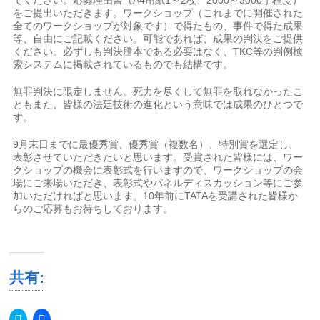
てください。応募理由書（A4用紙1～2枚、2000～3000字程度）
をご提出いただきます。ワークショップ（これまでに開催された
全てのワークショップが対象です）で得たもの、事件で得た成果
等、自由にご記載ください。可能であれば、成果の判決をご提供
ください。必ずしも判決謄本である必要はなく、TKC等の判例検
索システムに掲載されているものでも結構です。
無罪判決に限定しません。死力を尽くして無罪を取れなかったこ
ともまた、皆様の法廷技術の進化という意味では成果のひとつで
す。
9月末日までに最優秀賞、優秀賞（複数名）、特別賞を選定し、
表彰させていただきたいと思います。受賞された皆様には、ワー
クショップの機会に表彰式を行いますので、ワークショップの会
場にご来場いただき、表彰式やパネルディスカッション等にご参
加いただければと思います。10年前にTATAを受講された皆様か
らのご応募もお待ちしております。
共有:
ク
Facebook