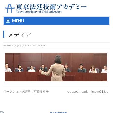
MENU
メディア
HOME
»
メディア
»
header_image01
ワークショップ記事 写真候補⑥
cropped-header_image01.jpg