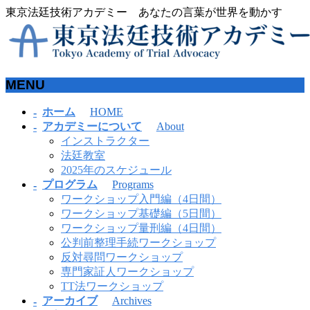
東京法廷技術アカデミー あなたの言葉が世界を動かす
MENU
メ
ホーム
HOME
ニ
アカデミーについて
About
ュ
インストラクター
ー
法廷教室
を
2025年のスケジュール
飛
プログラム
Programs
ば
ワークショップ入門編（4日間）
す
ワークショップ基礎編（5日間）
ワークショップ量刑編（4日間）
公判前整理手続ワークショップ
反対尋問ワークショップ
専門家証人ワークショップ
TT法ワークショップ
アーカイブ
Archives