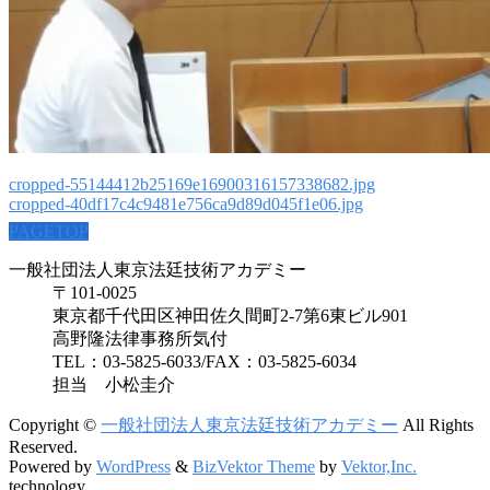
cropped-55144412b25169e16900316157338682.jpg
cropped-40df17c4c9481e756ca9d89d045f1e06.jpg
PAGETOP
一般社団法人東京法廷技術アカデミー
〒101-0025
東京都千代田区神田佐久間町2-7第6東ビル901
高野隆法律事務所気付
TEL：03-5825-6033/FAX：03-5825-6034
担当 小松圭介
Copyright ©
一般社団法人東京法廷技術アカデミー
All Rights
Reserved.
Powered by
WordPress
&
BizVektor Theme
by
Vektor,Inc.
technology.